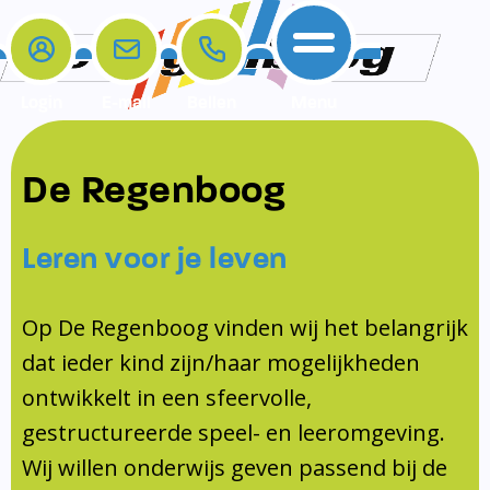
Login
E-mail
Bellen
Menu
De school
Ouders
Contact
Samenwerkingen
De Regenboog
Home
De school
Het team
Schooltijden
Klachten
Jeugdprofessional
Leren voor je leven
Ouders
Opleiding en Stage
Contact
Schoollogopedist
Contact
KomKids
Op De Regenboog vinden wij het belangrijk
Samenwerkingen
dat ieder kind zijn/haar mogelijkheden
Schoolvakanties
ontwikkelt in een sfeervolle,
Ouderraad
gestructureerde speel- en leeromgeving.
Medezeggenschapsraad
Wij willen onderwijs geven passend bij de