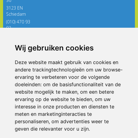
36
3123 EN
Schiedam
(010) 470 93
92
directieregenboog@siko.nl
Wij gebruiken cookies
ONDERDEEL VAN
Deze website maakt gebruik van cookies en
andere trackingtechnologieën om uw browse-
ervaring te verbeteren voor de volgende
doeleinden:
om de basisfunctionaliteit van de
website mogelijk te maken
,
om een betere
ervaring op de website te bieden
,
om uw
interesse in onze producten en diensten te
© 2026 De Regenboog | Alle rechten voorbehouden
meten en marketinginteracties te
personaliseren
,
om advertenties weer te
Privacy policy
|
Disclaimer
|
Klachtenregeling
|
RSIN en Anbi
|
Cookie
voorkeuren
geven die relevanter voor u zijn
.