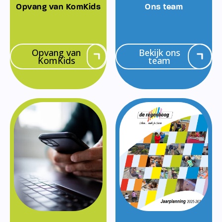
Opvang van KomKids
Ons team
Opvang van
Bekijk ons
KomKids
team