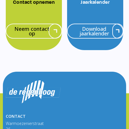
Contact opnemen
Jaarkalender
Neem contact
Download
op
jaarkalender
CONTACT
Warmoezenierstraat